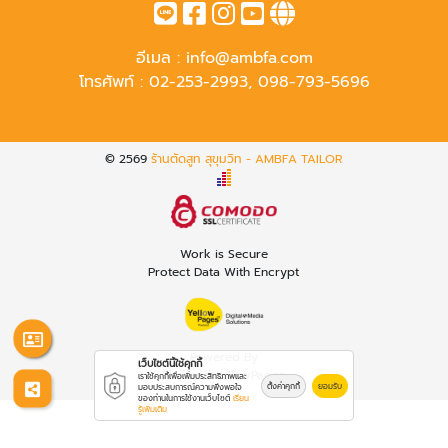
อีเมล :
info@ambfa.com
โทรศัพท์ :
02-253-2993
,
098-793-5696
© 2569
ร้านตัดสูท สุขุมวิท - AMBFA TAILOR
Work is Secure
Protect Data With Encrypt
Powered By
เว็บไซต์นี้ใช้คุกกี้
Thailand YellowPages
เราใช้คุกกี้เพื่อเพิ่มประสิทธิภาพและ
ตั้งค่าคุกกี้
ยอมรับ
มอบประสบการณ์ความพึงพอใจ
ของท่านในการใช้งานเว็บไซต์
เรียน
รู้เพิ่มเติม